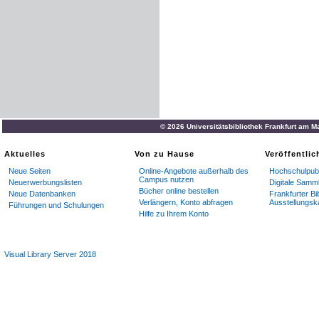
© 2026 Universitätsbibliothek Frankfurt am M
Aktuelles
Von zu Hause
Veröffentli
Neue Seiten
Online-Angebote außerhalb des
Hochschulpubl
Campus nutzen
Neuerwerbungslisten
Digitale Samm
Bücher online bestellen
Neue Datenbanken
Frankfurter Bi
Verlängern, Konto abfragen
Ausstellungsk
Führungen und Schulungen
Hilfe zu Ihrem Konto
Visual Library Server 2018