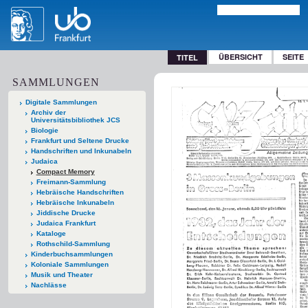
ÜBERSICHT
SEITE
TITEL
SAMMLUNGEN
Digitale Sammlungen
Archiv der
Universitätsbibliothek JCS
Biologie
Frankfurt und Seltene Drucke
Handschriften und Inkunabeln
Judaica
Compact Memory
Freimann-Sammlung
Hebräische Handschriften
Hebräische Inkunabeln
Jiddische Drucke
Judaica Frankfurt
Kataloge
Rothschild-Sammlung
Kinderbuchsammlungen
Koloniale Sammlungen
Musik und Theater
Nachlässe