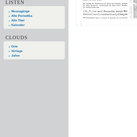
LISTEN
Neuzugänge
Alle Periodika
Alle Titel
Kalender
CLOUDS
Orte
Verlage
Jahre