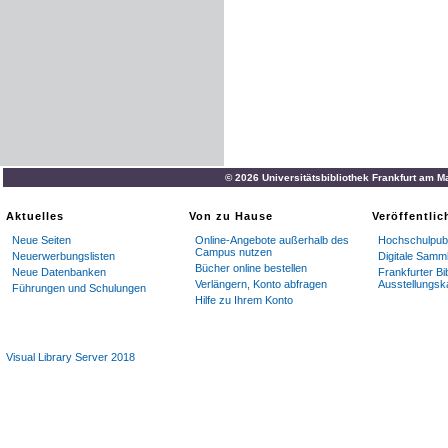
© 2026 Universitätsbibliothek Frankfurt am M
Aktuelles
Von zu Hause
Veröffentli
Neue Seiten
Online-Angebote außerhalb des
Hochschulpubl
Campus nutzen
Neuerwerbungslisten
Digitale Samm
Bücher online bestellen
Neue Datenbanken
Frankfurter Bi
Verlängern, Konto abfragen
Ausstellungsk
Führungen und Schulungen
Hilfe zu Ihrem Konto
Visual Library Server 2018