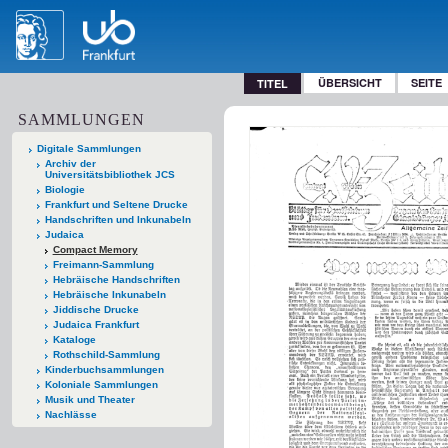
ÜBERSICHT
SEITE
TITEL
SAMMLUNGEN
Digitale Sammlungen
Archiv der
Universitätsbibliothek JCS
Biologie
Frankfurt und Seltene Drucke
Handschriften und Inkunabeln
Judaica
Compact Memory
Freimann-Sammlung
Hebräische Handschriften
Hebräische Inkunabeln
Jiddische Drucke
Judaica Frankfurt
Kataloge
Rothschild-Sammlung
Kinderbuchsammlungen
Koloniale Sammlungen
Musik und Theater
Nachlässe