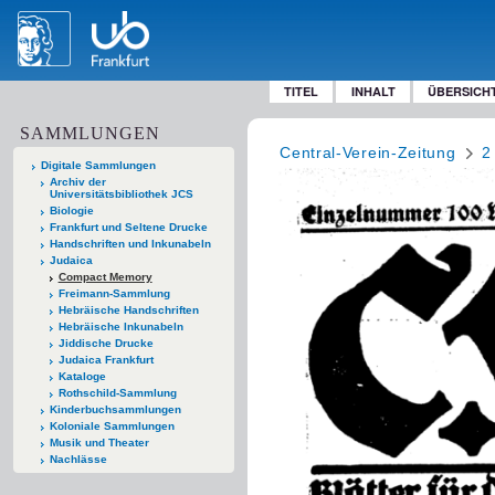
TITEL
INHALT
ÜBERSICH
SAMMLUNGEN
Central-Verein-Zeitung
2
Digitale Sammlungen
Archiv der
Universitätsbibliothek JCS
Biologie
Frankfurt und Seltene Drucke
Handschriften und Inkunabeln
Judaica
Compact Memory
Freimann-Sammlung
Hebräische Handschriften
Hebräische Inkunabeln
Jiddische Drucke
Judaica Frankfurt
Kataloge
Rothschild-Sammlung
Kinderbuchsammlungen
Koloniale Sammlungen
Musik und Theater
Nachlässe