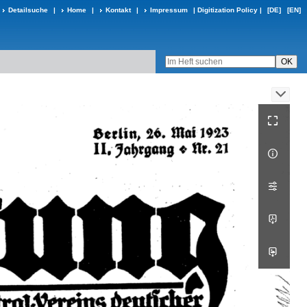
Detailsuche
|
Home
|
Kontakt
|
Impressum
|
Digitization Policy
|
[DE]
[EN]