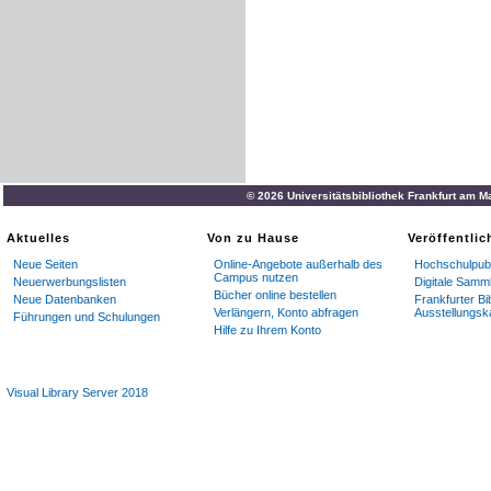
© 2026 Universitätsbibliothek Frankfurt am M
Aktuelles
Von zu Hause
Veröffentli
Neue Seiten
Online-Angebote außerhalb des
Hochschulpubl
Campus nutzen
Neuerwerbungslisten
Digitale Samm
Bücher online bestellen
Neue Datenbanken
Frankfurter Bi
Verlängern, Konto abfragen
Ausstellungsk
Führungen und Schulungen
Hilfe zu Ihrem Konto
Visual Library Server 2018