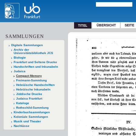
ÜBERSICHT
SEITE
TITEL
SAMMLUNGEN
Digitale Sammlungen
Archiv der
Universitätsbibliothek JCS
Biologie
Frankfurt und Seltene Drucke
Handschriften und Inkunabeln
Judaica
Compact Memory
Freimann-Sammlung
Hebräische Handschriften
Hebräische Inkunabeln
Jiddische Drucke
Judaica Frankfurt
Kataloge
Rothschild-Sammlung
Kinderbuchsammlungen
Koloniale Sammlungen
Musik und Theater
Nachlässe