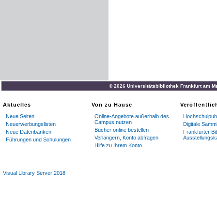
© 2026 Universitätsbibliothek Frankfurt am M
Aktuelles
Von zu Hause
Veröffentli
Neue Seiten
Online-Angebote außerhalb des
Hochschulpubl
Campus nutzen
Neuerwerbungslisten
Digitale Samm
Bücher online bestellen
Neue Datenbanken
Frankfurter Bi
Verlängern, Konto abfragen
Ausstellungsk
Führungen und Schulungen
Hilfe zu Ihrem Konto
Visual Library Server 2018