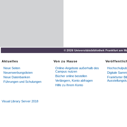
© 2026 Universitätsbibliothek Frankfurt am M
Aktuelles
Von zu Hause
Veröffentli
Neue Seiten
Online-Angebote außerhalb des
Hochschulpubl
Campus nutzen
Neuerwerbungslisten
Digitale Samm
Bücher online bestellen
Neue Datenbanken
Frankfurter Bi
Verlängern, Konto abfragen
Ausstellungsk
Führungen und Schulungen
Hilfe zu Ihrem Konto
Visual Library Server 2018