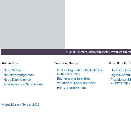
© 2026 Universitätsbibliothek Frankfurt am M
Aktuelles
Von zu Hause
Veröffentli
Neue Seiten
Online-Angebote außerhalb des
Hochschulpubl
Campus nutzen
Neuerwerbungslisten
Digitale Samm
Bücher online bestellen
Neue Datenbanken
Frankfurter Bi
Verlängern, Konto abfragen
Ausstellungsk
Führungen und Schulungen
Hilfe zu Ihrem Konto
Visual Library Server 2018