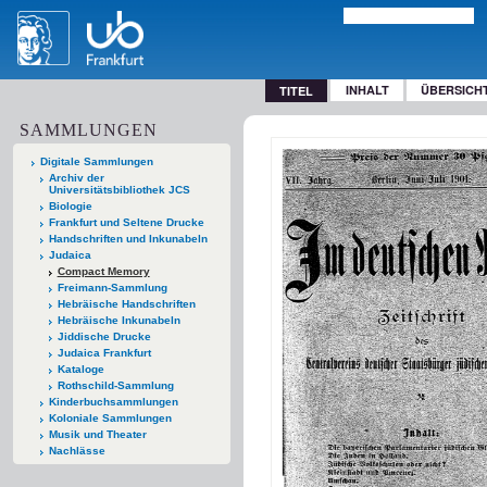
INHALT
ÜBERSICH
TITEL
SAMMLUNGEN
Digitale Sammlungen
Archiv der
Universitätsbibliothek JCS
Biologie
Frankfurt und Seltene Drucke
Handschriften und Inkunabeln
Judaica
Compact Memory
Freimann-Sammlung
Hebräische Handschriften
Hebräische Inkunabeln
Jiddische Drucke
Judaica Frankfurt
Kataloge
Rothschild-Sammlung
Kinderbuchsammlungen
Koloniale Sammlungen
Musik und Theater
Nachlässe