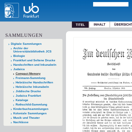
INHALT
ÜBERSICH
TITEL
SAMMLUNGEN
Digitale Sammlungen
Archiv der
Universitätsbibliothek JCS
Biologie
Frankfurt und Seltene Drucke
Handschriften und Inkunabeln
Judaica
Compact Memory
Freimann-Sammlung
Hebräische Handschriften
Hebräische Inkunabeln
Jiddische Drucke
Judaica Frankfurt
Kataloge
Rothschild-Sammlung
Kinderbuchsammlungen
Koloniale Sammlungen
Musik und Theater
Nachlässe