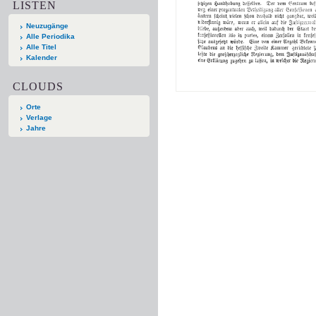
LISTEN
Neuzugänge
Alle Periodika
Alle Titel
Kalender
CLOUDS
Orte
Verlage
Jahre