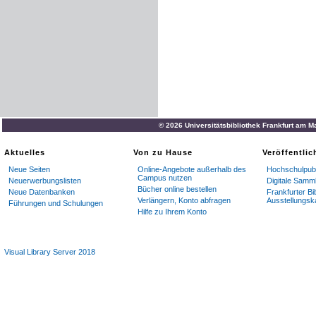
© 2026 Universitätsbibliothek Frankfurt am M
Aktuelles
Von zu Hause
Veröffentli
Neue Seiten
Online-Angebote außerhalb des
Hochschulpubl
Campus nutzen
Neuerwerbungslisten
Digitale Samm
Bücher online bestellen
Neue Datenbanken
Frankfurter Bi
Verlängern, Konto abfragen
Ausstellungsk
Führungen und Schulungen
Hilfe zu Ihrem Konto
Visual Library Server 2018