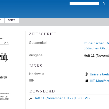
T
SEITE
ZEITSCHRIFT
Gesamttitel
Im deutschen Rei
Jüdischen Glau
Ausgabe
Heft 11 (Novem
LINKS
Nachweis
Universitaet
IIIF
IIIF-Manifes
DOWNLOAD
Heft 11 (November 1912)
[
13,80 MB
]