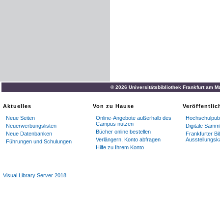
© 2026 Universitätsbibliothek Frankfurt am M
Aktuelles
Von zu Hause
Veröffentli
Neue Seiten
Online-Angebote außerhalb des
Hochschulpubl
Campus nutzen
Neuerwerbungslisten
Digitale Samm
Bücher online bestellen
Neue Datenbanken
Frankfurter Bi
Verlängern, Konto abfragen
Ausstellungsk
Führungen und Schulungen
Hilfe zu Ihrem Konto
Visual Library Server 2018