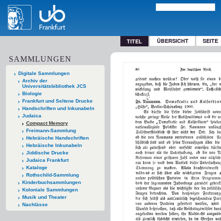
ÜBERSICHT
SEITE
TITEL
SAMMLUNGEN
Digitale Sammlungen
Archiv der
Universitätsbibliothek JCS
Biologie
Frankfurt und Seltene Drucke
Handschriften und Inkunabeln
Judaica
Compact Memory
Freimann-Sammlung
Hebräische Handschriften
Hebräische Inkunabeln
Jiddische Drucke
Judaica Frankfurt
Kataloge
Rothschild-Sammlung
Kinderbuchsammlungen
Koloniale Sammlungen
Musik und Theater
Nachlässe