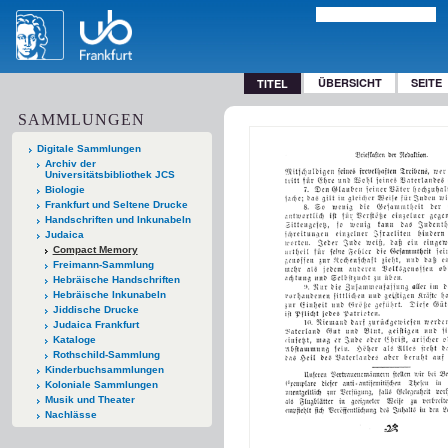
ÜBERSICHT
SEITE
TITEL
SAMMLUNGEN
Digitale Sammlungen
Archiv der
Universitätsbibliothek JCS
Biologie
Frankfurt und Seltene Drucke
Handschriften und Inkunabeln
Judaica
Compact Memory
Freimann-Sammlung
Hebräische Handschriften
Hebräische Inkunabeln
Jiddische Drucke
Judaica Frankfurt
Kataloge
Rothschild-Sammlung
Kinderbuchsammlungen
Koloniale Sammlungen
Musik und Theater
Nachlässe