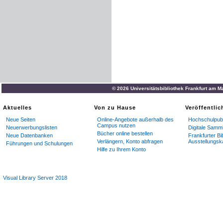
© 2026 Universitätsbibliothek Frankfurt am M
Aktuelles
Von zu Hause
Veröffentli
Neue Seiten
Online-Angebote außerhalb des
Hochschulpubl
Campus nutzen
Neuerwerbungslisten
Digitale Samm
Bücher online bestellen
Neue Datenbanken
Frankfurter Bi
Verlängern, Konto abfragen
Ausstellungsk
Führungen und Schulungen
Hilfe zu Ihrem Konto
Visual Library Server 2018