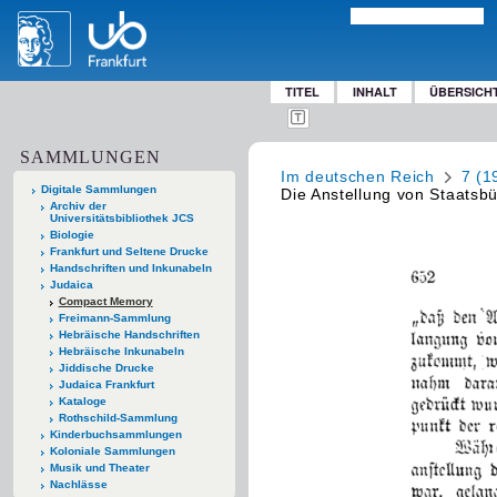
TITEL
INHALT
ÜBERSICH
SAMMLUNGEN
Im deutschen Reich
7 (1
Digitale Sammlungen
Die Anstellung von Staatsb
Archiv der
Universitätsbibliothek JCS
Biologie
Frankfurt und Seltene Drucke
Handschriften und Inkunabeln
Judaica
Compact Memory
Freimann-Sammlung
Hebräische Handschriften
Hebräische Inkunabeln
Jiddische Drucke
Judaica Frankfurt
Kataloge
Rothschild-Sammlung
Kinderbuchsammlungen
Koloniale Sammlungen
Musik und Theater
Nachlässe