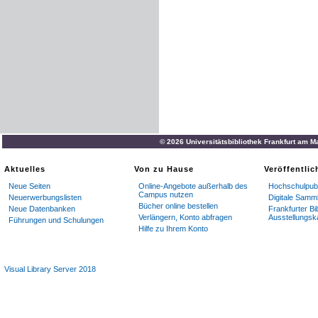
© 2026 Universitätsbibliothek Frankfurt am M
Aktuelles
Von zu Hause
Veröffentli
Neue Seiten
Online-Angebote außerhalb des
Hochschulpubl
Campus nutzen
Neuerwerbungslisten
Digitale Samm
Bücher online bestellen
Neue Datenbanken
Frankfurter Bi
Verlängern, Konto abfragen
Ausstellungsk
Führungen und Schulungen
Hilfe zu Ihrem Konto
Visual Library Server 2018