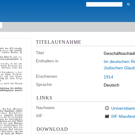
TITELAUFNAHME
Titel
Geschäftsschäd
Enthalten in
Im deutschen Rei
Jüdischen Glau
Erschienen
1914
Sprache
Deutsch
LINKS
Nachweis
Universitaet
IIIF
IIIF-Manifes
DOWNLOAD