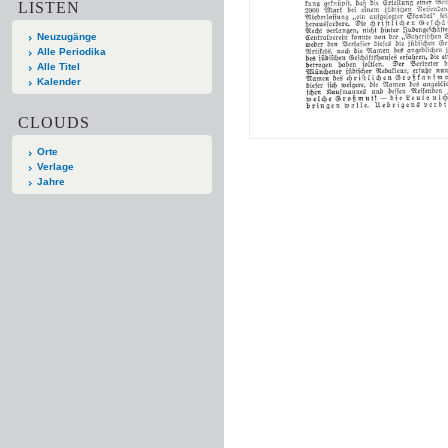
LISTEN
Neuzugänge
Alle Periodika
Alle Titel
Kalender
CLOUDS
Orte
Verlage
Jahre