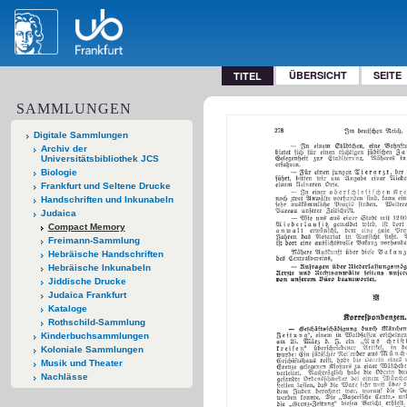
ÜBERSICHT
SEITE
TITEL
SAMMLUNGEN
Digitale Sammlungen
Archiv der
Universitätsbibliothek JCS
Biologie
Frankfurt und Seltene Drucke
Handschriften und Inkunabeln
Judaica
Compact Memory
Freimann-Sammlung
Hebräische Handschriften
Hebräische Inkunabeln
Jiddische Drucke
Judaica Frankfurt
Kataloge
Rothschild-Sammlung
Kinderbuchsammlungen
Koloniale Sammlungen
Musik und Theater
Nachlässe