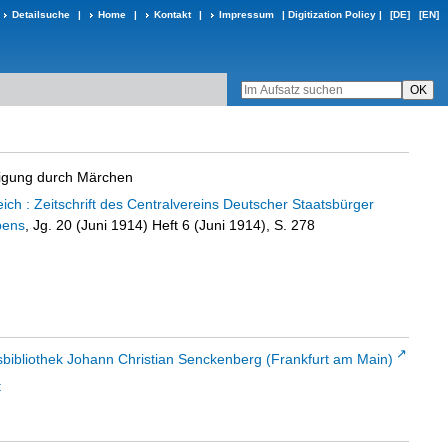
Detailsuche
|
Home
|
Kontakt
|
Impressum
|
Digitization Policy
|
[DE]
[EN]
igung durch Märchen
ch : Zeitschrift des Centralvereins Deutscher Staatsbürger
bens
, Jg. 20 (Juni 1914) Heft 6 (Juni 1914), S. 278
sbibliothek Johann Christian Senckenberg (Frankfurt am Main)
t