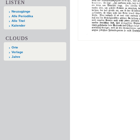
LISTEN
Neuzugänge
Alle Periodika
Alle Titel
Kalender
CLOUDS
Orte
Verlage
Jahre