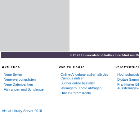
© 2026 Universitätsbibliothek Frankfurt am M
Aktuelles
Von zu Hause
Veröffentli
Neue Seiten
Online-Angebote außerhalb des
Hochschulpubl
Campus nutzen
Neuerwerbungslisten
Digitale Samm
Bücher online bestellen
Neue Datenbanken
Frankfurter Bi
Verlängern, Konto abfragen
Ausstellungsk
Führungen und Schulungen
Hilfe zu Ihrem Konto
Visual Library Server 2018