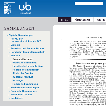
ÜBERSICHT
SEITE
TITEL
SAMMLUNGEN
Digitale Sammlungen
Archiv der
Universitätsbibliothek JCS
Biologie
Frankfurt und Seltene Drucke
Handschriften und Inkunabeln
Judaica
Compact Memory
Freimann-Sammlung
Hebräische Handschriften
Hebräische Inkunabeln
Jiddische Drucke
Judaica Frankfurt
Kataloge
Rothschild-Sammlung
Kinderbuchsammlungen
Koloniale Sammlungen
Musik und Theater
Nachlässe