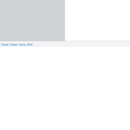
Visual Library Server 2026
© 
Aktuelles
Von zu 
Neue Seiten
Online-A
Campus 
Neuerwerbungslisten
Bücher on
Neue Datenbanken
Verlänge
Führungen und Schulungen
Hilfe zu