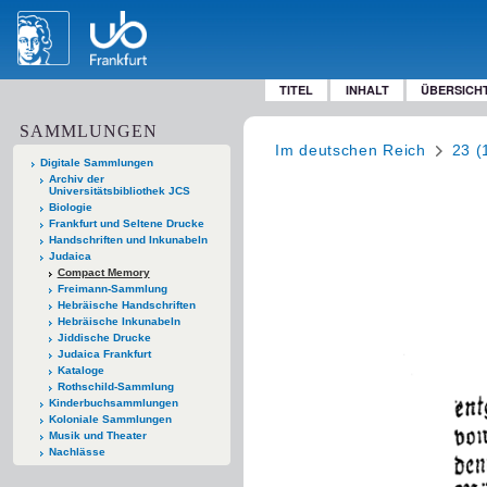
TITEL
INHALT
ÜBERSICH
SAMMLUNGEN
Im deutschen Reich
23 (
Digitale Sammlungen
Archiv der
Universitätsbibliothek JCS
Biologie
Frankfurt und Seltene Drucke
Handschriften und Inkunabeln
Judaica
Compact Memory
Freimann-Sammlung
Hebräische Handschriften
Hebräische Inkunabeln
Jiddische Drucke
Judaica Frankfurt
Kataloge
Rothschild-Sammlung
Kinderbuchsammlungen
Koloniale Sammlungen
Musik und Theater
Nachlässe