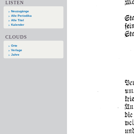
LISTEN
Neuzugänge
Alle Periodika
Alle Titel
Kalender
CLOUDS
Orte
Verlage
Jahre