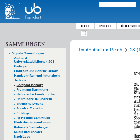
TITEL
INHALT
ÜBERSICH
SAMMLUNGEN
Im deutschen Reich
23 (
Digitale Sammlungen
Archiv der
Universitätsbibliothek JCS
Biologie
Frankfurt und Seltene Drucke
Handschriften und Inkunabeln
Judaica
Compact Memory
Freimann-Sammlung
Hebräische Handschriften
Hebräische Inkunabeln
Jiddische Drucke
Judaica Frankfurt
Kataloge
Rothschild-Sammlung
Kinderbuchsammlungen
Koloniale Sammlungen
Musik und Theater
Nachlässe