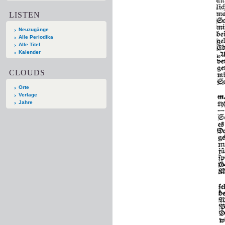
LISTEN
Neuzugänge
Alle Periodika
Alle Titel
Kalender
CLOUDS
Orte
Verlage
Jahre