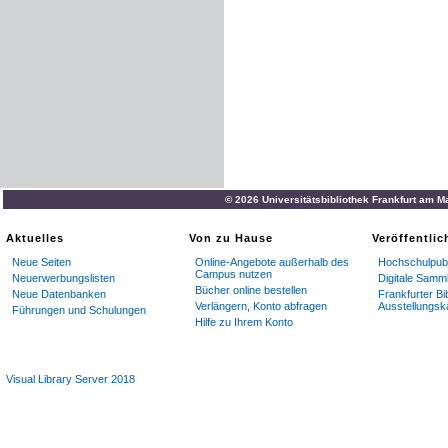
© 2026 Universitätsbibliothek Frankfurt am M
Aktuelles
Von zu Hause
Veröffentli
Neue Seiten
Online-Angebote außerhalb des
Hochschulpubl
Campus nutzen
Neuerwerbungslisten
Digitale Samm
Bücher online bestellen
Neue Datenbanken
Frankfurter Bi
Verlängern, Konto abfragen
Ausstellungsk
Führungen und Schulungen
Hilfe zu Ihrem Konto
Visual Library Server 2018