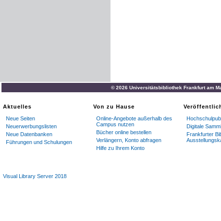
© 2026 Universitätsbibliothek Frankfurt am M
Aktuelles
Von zu Hause
Veröffentli
Neue Seiten
Online-Angebote außerhalb des
Hochschulpubl
Campus nutzen
Neuerwerbungslisten
Digitale Samm
Bücher online bestellen
Neue Datenbanken
Frankfurter Bi
Verlängern, Konto abfragen
Ausstellungsk
Führungen und Schulungen
Hilfe zu Ihrem Konto
Visual Library Server 2018