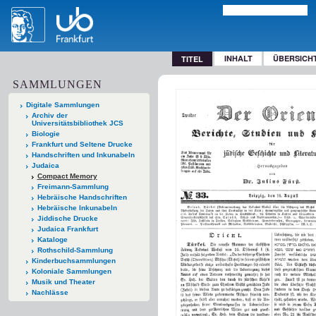
INHALT
ÜBERSICH
TITEL
SAMMLUNGEN
Digitale Sammlungen
Archiv der
Universitätsbibliothek JCS
Biologie
Frankfurt und Seltene Drucke
Handschriften und Inkunabeln
Judaica
Compact Memory
Freimann-Sammlung
Hebräische Handschriften
Hebräische Inkunabeln
Jiddische Drucke
Judaica Frankfurt
Kataloge
Rothschild-Sammlung
Kinderbuchsammlungen
Koloniale Sammlungen
Musik und Theater
Nachlässe