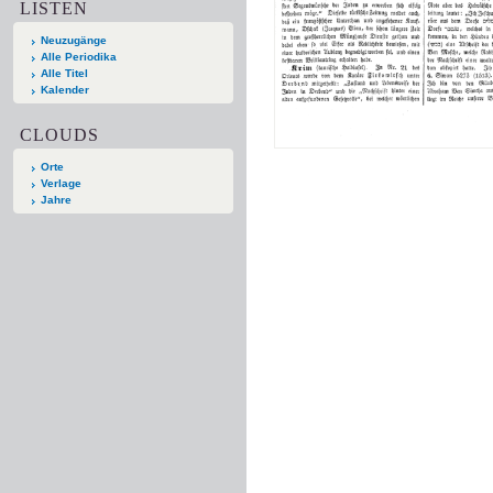
LISTEN
Neuzugänge
Alle Periodika
Alle Titel
Kalender
CLOUDS
Orte
Verlage
Jahre