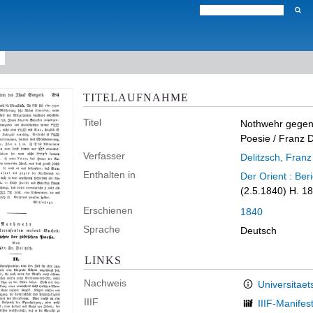
TITELAUFNAHME
Titel
Nothwehr gegen
Poesie
/ Franz D
Verfasser
Delitzsch, Franz
Enthalten in
Der Orient : Ber
(2.5.1840) H. 18
Erschienen
1840
Sprache
Deutsch
LINKS
Nachweis
Universitaet
IIIF
IIIF-Manifes