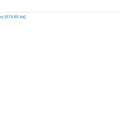
es
[
674,65 kb
]