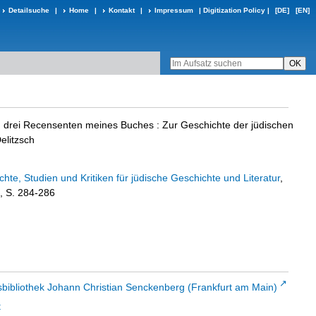
Detailsuche
|
Home
|
Kontakt
|
Impressum
|
Digitization Policy
|
[DE]
[EN]
 drei Recensenten meines Buches
:
Zur Geschichte der jüdischen
elitzsch
ichte, Studien und Kritiken für jüdische Geschichte und Literatur
,
, S. 284-286
sbibliothek Johann Christian Senckenberg (Frankfurt am Main)
t