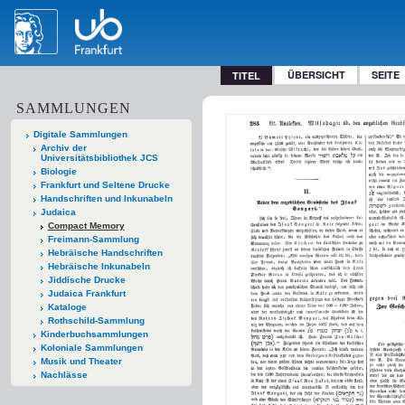
ÜBERSICHT
SEITE
TITEL
SAMMLUNGEN
Digitale Sammlungen
Archiv der
Universitätsbibliothek JCS
Biologie
Frankfurt und Seltene Drucke
Handschriften und Inkunabeln
Judaica
Compact Memory
Freimann-Sammlung
Hebräische Handschriften
Hebräische Inkunabeln
Jiddische Drucke
Judaica Frankfurt
Kataloge
Rothschild-Sammlung
Kinderbuchsammlungen
Koloniale Sammlungen
Musik und Theater
Nachlässe