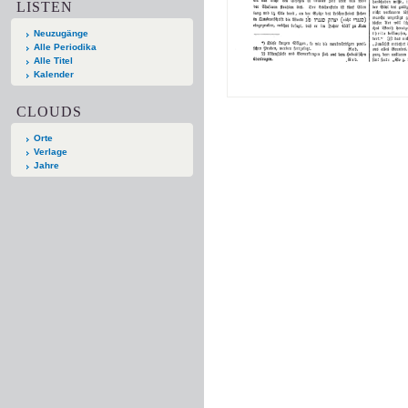
LISTEN
Neuzugänge
Alle Periodika
Alle Titel
Kalender
CLOUDS
Orte
Verlage
Jahre