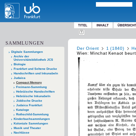
TITEL
INHALT
ÜBERSICH
SAMMLUNGEN
Der Orient
1 (1840)
He
Digitale Sammlungen
Wien: Minchat Kenaot beurth
Archiv der
Universitätsbibliothek JCS
Biologie
Frankfurt und Seltene Drucke
Handschriften und Inkunabeln
Judaica
Compact Memory
Freimann-Sammlung
Hebräische Handschriften
Hebräische Inkunabeln
Jiddische Drucke
Judaica Frankfurt
Kataloge
Rothschild-Sammlung
Kinderbuchsammlungen
Koloniale Sammlungen
Musik und Theater
Nachlässe