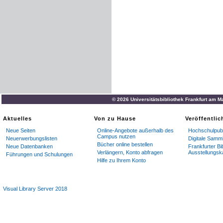
© 2026 Universitätsbibliothek Frankfurt am M
Aktuelles
Von zu Hause
Veröffentli
Neue Seiten
Online-Angebote außerhalb des
Hochschulpubl
Campus nutzen
Neuerwerbungslisten
Digitale Samm
Bücher online bestellen
Neue Datenbanken
Frankfurter Bi
Verlängern, Konto abfragen
Ausstellungsk
Führungen und Schulungen
Hilfe zu Ihrem Konto
Visual Library Server 2018