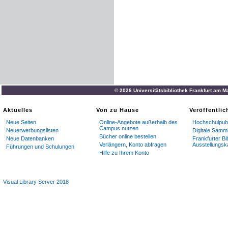
© 2026 Universitätsbibliothek Frankfurt am M
Aktuelles
Von zu Hause
Veröffentli
Neue Seiten
Online-Angebote außerhalb des
Hochschulpubl
Campus nutzen
Neuerwerbungslisten
Digitale Samm
Bücher online bestellen
Neue Datenbanken
Frankfurter Bi
Verlängern, Konto abfragen
Ausstellungsk
Führungen und Schulungen
Hilfe zu Ihrem Konto
Visual Library Server 2018