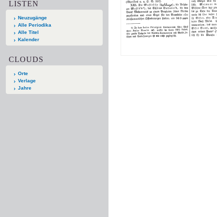
LISTEN
Neuzugänge
Alle Periodika
Alle Titel
Kalender
CLOUDS
Orte
Verlage
Jahre