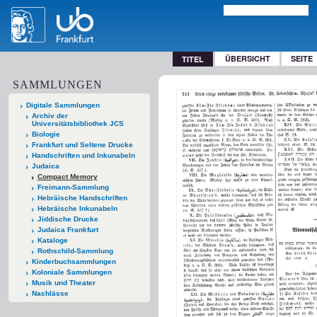
ÜBERSICHT
SEITE
TITEL
SAMMLUNGEN
Digitale Sammlungen
Archiv der
Universitätsbibliothek JCS
Biologie
Frankfurt und Seltene Drucke
Handschriften und Inkunabeln
Judaica
Compact Memory
Freimann-Sammlung
Hebräische Handschriften
Hebräische Inkunabeln
Jiddische Drucke
Judaica Frankfurt
Kataloge
Rothschild-Sammlung
Kinderbuchsammlungen
Koloniale Sammlungen
Musik und Theater
Nachlässe