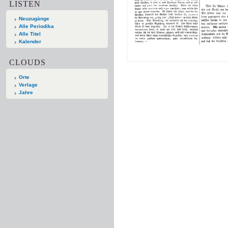
LISTEN
Neuzugänge
Alle Periodika
Alle Titel
Kalender
CLOUDS
Orte
Verlage
Jahre