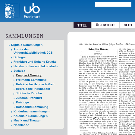
ÜBERSICHT
SEITE
TITEL
SAMMLUNGEN
Digitale Sammlungen
Archiv der
Universitätsbibliothek JCS
Biologie
Frankfurt und Seltene Drucke
Handschriften und Inkunabeln
Judaica
Compact Memory
Freimann-Sammlung
Hebräische Handschriften
Hebräische Inkunabeln
Jiddische Drucke
Judaica Frankfurt
Kataloge
Rothschild-Sammlung
Kinderbuchsammlungen
Koloniale Sammlungen
Musik und Theater
Nachlässe