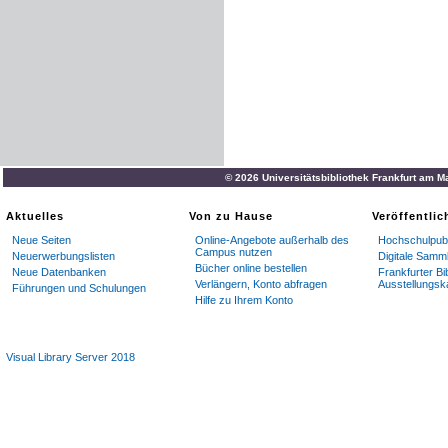
© 2026 Universitätsbibliothek Frankfurt am M
Aktuelles
Von zu Hause
Veröffentli
Neue Seiten
Online-Angebote außerhalb des
Hochschulpubl
Campus nutzen
Neuerwerbungslisten
Digitale Samm
Bücher online bestellen
Neue Datenbanken
Frankfurter Bi
Verlängern, Konto abfragen
Ausstellungsk
Führungen und Schulungen
Hilfe zu Ihrem Konto
Visual Library Server 2018