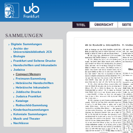
ÜBERSICHT
SEITE
TITEL
SAMMLUNGEN
Digitale Sammlungen
Archiv der
Universitätsbibliothek JCS
Biologie
Frankfurt und Seltene Drucke
Handschriften und Inkunabeln
Judaica
Compact Memory
Freimann-Sammlung
Hebräische Handschriften
Hebräische Inkunabeln
Jiddische Drucke
Judaica Frankfurt
Kataloge
Rothschild-Sammlung
Kinderbuchsammlungen
Koloniale Sammlungen
Musik und Theater
Nachlässe