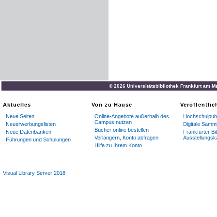
© 2026 Universitätsbibliothek Frankfurt am M
Aktuelles
Von zu Hause
Veröffentli
Neue Seiten
Online-Angebote außerhalb des
Hochschulpubl
Campus nutzen
Neuerwerbungslisten
Digitale Samm
Bücher online bestellen
Neue Datenbanken
Frankfurter Bi
Verlängern, Konto abfragen
Ausstellungsk
Führungen und Schulungen
Hilfe zu Ihrem Konto
Visual Library Server 2018