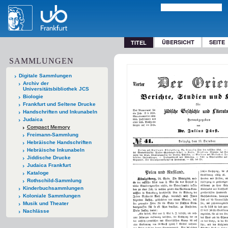
ÜBERSICHT
SEITE
TITEL
SAMMLUNGEN
Digitale Sammlungen
Archiv der
Universitätsbibliothek JCS
Biologie
Frankfurt und Seltene Drucke
Handschriften und Inkunabeln
Judaica
Compact Memory
Freimann-Sammlung
Hebräische Handschriften
Hebräische Inkunabeln
Jiddische Drucke
Judaica Frankfurt
Kataloge
Rothschild-Sammlung
Kinderbuchsammlungen
Koloniale Sammlungen
Musik und Theater
Nachlässe