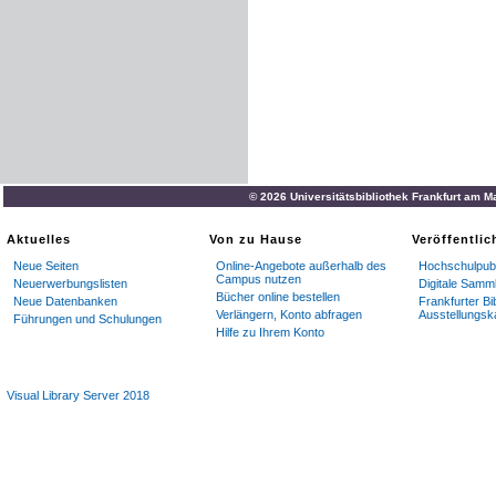
© 2026 Universitätsbibliothek Frankfurt am M
Aktuelles
Von zu Hause
Veröffentli
Neue Seiten
Online-Angebote außerhalb des
Hochschulpubl
Campus nutzen
Neuerwerbungslisten
Digitale Samm
Bücher online bestellen
Neue Datenbanken
Frankfurter Bi
Verlängern, Konto abfragen
Ausstellungsk
Führungen und Schulungen
Hilfe zu Ihrem Konto
Visual Library Server 2018