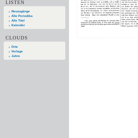
LISTEN
Neuzugänge
Alle Periodika
Alle Titel
Kalender
CLOUDS
Orte
Verlage
Jahre