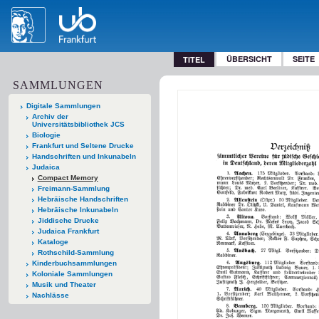
ÜBERSICHT
SEITE
TITEL
SAMMLUNGEN
Digitale Sammlungen
Archiv der
Universitätsbibliothek JCS
Biologie
Frankfurt und Seltene Drucke
Handschriften und Inkunabeln
Judaica
Compact Memory
Freimann-Sammlung
Hebräische Handschriften
Hebräische Inkunabeln
Jiddische Drucke
Judaica Frankfurt
Kataloge
Rothschild-Sammlung
Kinderbuchsammlungen
Koloniale Sammlungen
Musik und Theater
Nachlässe