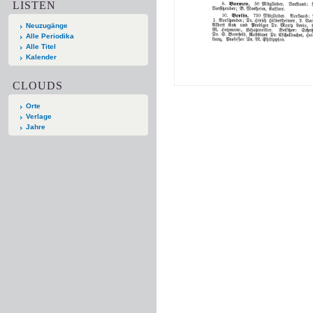
LISTEN
Neuzugänge
Alle Periodika
Alle Titel
Kalender
CLOUDS
Orte
Verlage
Jahre