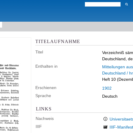
TITELAUFNAHME
Titel
Verzeichniß sämm
Deutschland, de
Enthalten in
Mitteilungen aus
Deutschland / h
Heft 10 (Dezemb
Erschienen
1902
Sprache
Deutsch
LINKS
Nachweis
Universitaet
IIIF
IIIF-Manifes