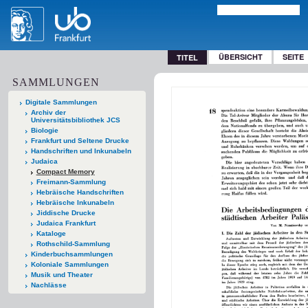
ÜBERSICHT
SEITE
TITEL
SAMMLUNGEN
Digitale Sammlungen
Archiv der
Universitätsbibliothek JCS
Biologie
Frankfurt und Seltene Drucke
Handschriften und Inkunabeln
Judaica
Compact Memory
Freimann-Sammlung
Hebräische Handschriften
Hebräische Inkunabeln
Jiddische Drucke
Judaica Frankfurt
Kataloge
Rothschild-Sammlung
Kinderbuchsammlungen
Koloniale Sammlungen
Musik und Theater
Nachlässe