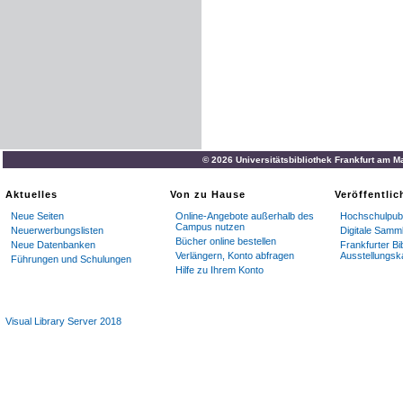
© 2026 Universitätsbibliothek Frankfurt am M
Aktuelles
Von zu Hause
Veröffentli
Neue Seiten
Online-Angebote außerhalb des
Hochschulpubl
Campus nutzen
Neuerwerbungslisten
Digitale Samm
Bücher online bestellen
Neue Datenbanken
Frankfurter Bi
Verlängern, Konto abfragen
Ausstellungsk
Führungen und Schulungen
Hilfe zu Ihrem Konto
Visual Library Server 2018