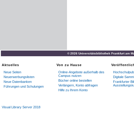
© 2026 Universitätsbibliothek Frankfurt am M
Aktuelles
Von zu Hause
Veröffentli
Neue Seiten
Online-Angebote außerhalb des
Hochschulpubl
Campus nutzen
Neuerwerbungslisten
Digitale Samm
Bücher online bestellen
Neue Datenbanken
Frankfurter Bi
Verlängern, Konto abfragen
Ausstellungsk
Führungen und Schulungen
Hilfe zu Ihrem Konto
Visual Library Server 2018