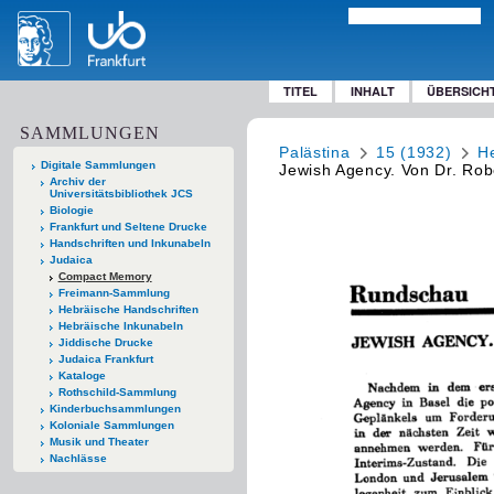
TITEL
INHALT
ÜBERSICH
SAMMLUNGEN
Palästina
15 (1932)
He
Digitale Sammlungen
Jewish Agency. Von Dr. Robe
Archiv der
Universitätsbibliothek JCS
Biologie
Frankfurt und Seltene Drucke
Handschriften und Inkunabeln
Judaica
Compact Memory
Freimann-Sammlung
Hebräische Handschriften
Hebräische Inkunabeln
Jiddische Drucke
Judaica Frankfurt
Kataloge
Rothschild-Sammlung
Kinderbuchsammlungen
Koloniale Sammlungen
Musik und Theater
Nachlässe