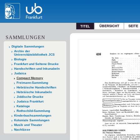
ÜBERSICHT
SEITE
TITEL
SAMMLUNGEN
Digitale Sammlungen
Archiv der
Universitätsbibliothek JCS
Biologie
Frankfurt und Seltene Drucke
Handschriften und Inkunabeln
Judaica
Compact Memory
Freimann-Sammlung
Hebräische Handschriften
Hebräische Inkunabeln
Jiddische Drucke
Judaica Frankfurt
Kataloge
Rothschild-Sammlung
Kinderbuchsammlungen
Koloniale Sammlungen
Musik und Theater
Nachlässe