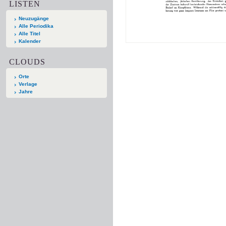
LISTEN
Neuzugänge
Alle Periodika
Alle Titel
Kalender
CLOUDS
Orte
Verlage
Jahre