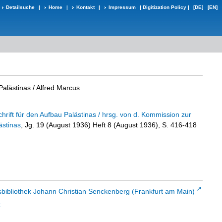
Detailsuche
|
Home
|
Kontakt
|
Impressum
|
Digitization Policy
|
[DE]
[EN]
alästinas
/ Alfred Marcus
schrift für den Aufbau Palästinas / hrsg. von d. Kommission zur
ästinas
, Jg. 19 (August 1936) Heft 8 (August 1936), S. 416-418
sbibliothek Johann Christian Senckenberg (Frankfurt am Main)
t