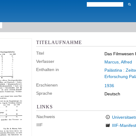
TITELAUFNAHME
Titel
Das Filmwesen P
Verfasser
Marcus, Alfred
Enthalten in
Palästina : Zeit
Erforschung Pal
Erschienen
1936
Sprache
Deutsch
LINKS
Nachweis
Universitaet
IIIF
IIIF-Manifes