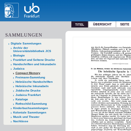
ÜBERSICHT
SEITE
TITEL
SAMMLUNGEN
Digitale Sammlungen
Archiv der
Universitätsbibliothek JCS
Biologie
Frankfurt und Seltene Drucke
Handschriften und Inkunabeln
Judaica
Compact Memory
Freimann-Sammlung
Hebräische Handschriften
Hebräische Inkunabeln
Jiddische Drucke
Judaica Frankfurt
Kataloge
Rothschild-Sammlung
Kinderbuchsammlungen
Koloniale Sammlungen
Musik und Theater
Nachlässe