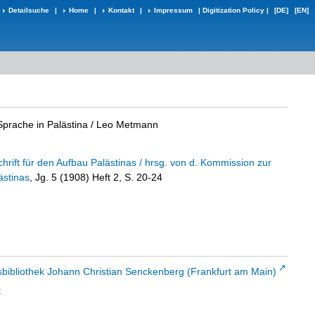
Detailsuche
|
Home
|
Kontakt
|
Impressum
|
Digitization Policy
|
[DE]
[EN]
Sprache in Palästina
/ Leo Metmann
schrift für den Aufbau Palästinas / hrsg. von d. Kommission zur
ästinas
, Jg. 5 (1908) Heft 2, S. 20-24
sbibliothek Johann Christian Senckenberg (Frankfurt am Main)
t