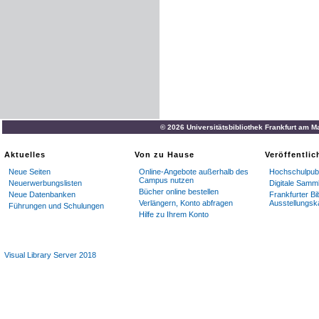
© 2026 Universitätsbibliothek Frankfurt am M
Aktuelles
Von zu Hause
Veröffentli
Neue Seiten
Online-Angebote außerhalb des
Hochschulpubl
Campus nutzen
Neuerwerbungslisten
Digitale Samm
Bücher online bestellen
Neue Datenbanken
Frankfurter Bi
Verlängern, Konto abfragen
Ausstellungsk
Führungen und Schulungen
Hilfe zu Ihrem Konto
Visual Library Server 2018