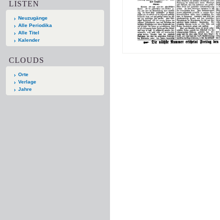
LISTEN
Neuzugänge
Alle Periodika
Alle Titel
Kalender
CLOUDS
Orte
Verlage
Jahre