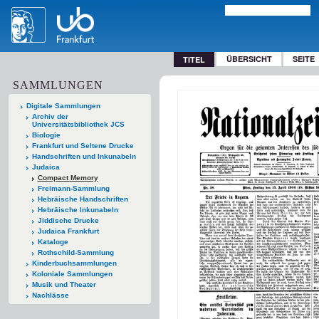
ÜBERSICHT
SEITE
TITEL
SAMMLUNGEN
Digitale Sammlungen
Archiv der
Universitätsbibliothek JCS
Biologie
Frankfurt und Seltene Drucke
Handschriften und Inkunabeln
Judaica
Compact Memory
Freimann-Sammlung
Hebräische Handschriften
Hebräische Inkunabeln
Jiddische Drucke
Judaica Frankfurt
Kataloge
Rothschild-Sammlung
Kinderbuchsammlungen
Koloniale Sammlungen
Musik und Theater
Nachlässe