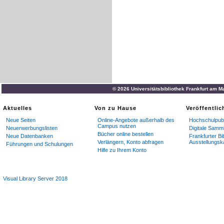
© 2026 Universitätsbibliothek Frankfurt am M
Aktuelles
Von zu Hause
Veröffentli
Neue Seiten
Online-Angebote außerhalb des
Hochschulpubl
Campus nutzen
Neuerwerbungslisten
Digitale Samm
Bücher online bestellen
Neue Datenbanken
Frankfurter Bi
Verlängern, Konto abfragen
Ausstellungsk
Führungen und Schulungen
Hilfe zu Ihrem Konto
Visual Library Server 2018