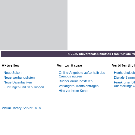
© 2026 Universitätsbibliothek Frankfurt am M
Aktuelles
Von zu Hause
Veröffentli
Neue Seiten
Online-Angebote außerhalb des
Hochschulpubl
Campus nutzen
Neuerwerbungslisten
Digitale Samm
Bücher online bestellen
Neue Datenbanken
Frankfurter Bi
Verlängern, Konto abfragen
Ausstellungsk
Führungen und Schulungen
Hilfe zu Ihrem Konto
Visual Library Server 2018