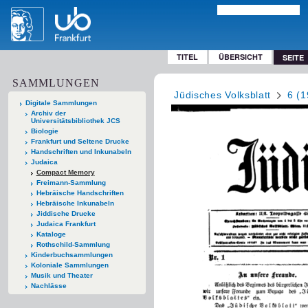
TITEL
ÜBERSICHT
SEITE
SAMMLUNGEN
Jüdisches Volksblatt
6 (1
Digitale Sammlungen
Archiv der
Universitätsbibliothek JCS
Biologie
Frankfurt und Seltene Drucke
Handschriften und Inkunabeln
Judaica
Compact Memory
Freimann-Sammlung
Hebräische Handschriften
Hebräische Inkunabeln
Jiddische Drucke
Judaica Frankfurt
Kataloge
Rothschild-Sammlung
Kinderbuchsammlungen
Koloniale Sammlungen
Musik und Theater
Nachlässe