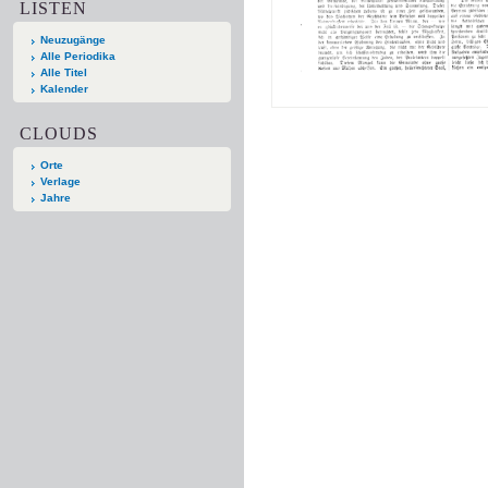
LISTEN
Neuzugänge
Alle Periodika
Alle Titel
Kalender
CLOUDS
Orte
Verlage
Jahre