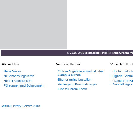
© 2026 Universitätsbibliothek Frankfurt am M
Aktuelles
Von zu Hause
Veröffentli
Neue Seiten
Online-Angebote außerhalb des
Hochschulpubl
Campus nutzen
Neuerwerbungslisten
Digitale Samm
Bücher online bestellen
Neue Datenbanken
Frankfurter Bi
Verlängern, Konto abfragen
Ausstellungsk
Führungen und Schulungen
Hilfe zu Ihrem Konto
Visual Library Server 2018