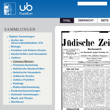
ÜBERSICHT
SEITE
TITEL
SAMMLUNGEN
Digitale Sammlungen
Archiv der
Universitätsbibliothek JCS
Biologie
Frankfurt und Seltene Drucke
Handschriften und Inkunabeln
Judaica
Compact Memory
Freimann-Sammlung
Hebräische Handschriften
Hebräische Inkunabeln
Jiddische Drucke
Judaica Frankfurt
Kataloge
Rothschild-Sammlung
Kinderbuchsammlungen
Koloniale Sammlungen
Musik und Theater
Nachlässe