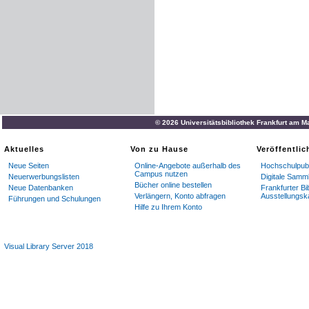
© 2026 Universitätsbibliothek Frankfurt am M
Aktuelles
Von zu Hause
Veröffentli
Neue Seiten
Online-Angebote außerhalb des
Hochschulpubl
Campus nutzen
Neuerwerbungslisten
Digitale Samm
Bücher online bestellen
Neue Datenbanken
Frankfurter Bi
Verlängern, Konto abfragen
Ausstellungsk
Führungen und Schulungen
Hilfe zu Ihrem Konto
Visual Library Server 2018