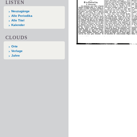
LISTEN
Neuzugänge
Alle Periodika
Alle Titel
Kalender
CLOUDS
Orte
Verlage
Jahre