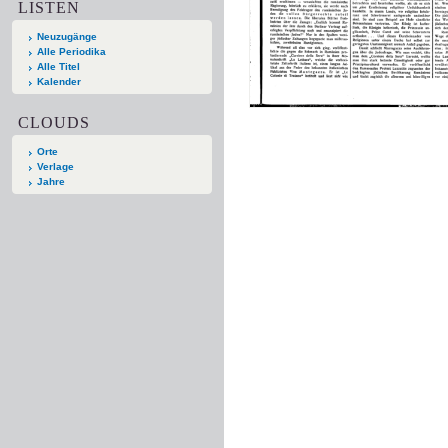
LISTEN
Neuzugänge
Alle Periodika
Alle Titel
Kalender
CLOUDS
Orte
Verlage
Jahre