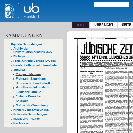
ÜBERSICHT
SEITE
TITEL
SAMMLUNGEN
Digitale Sammlungen
Archiv der
Universitätsbibliothek JCS
Biologie
Frankfurt und Seltene Drucke
Handschriften und Inkunabeln
Judaica
Compact Memory
Freimann-Sammlung
Hebräische Handschriften
Hebräische Inkunabeln
Jiddische Drucke
Judaica Frankfurt
Kataloge
Rothschild-Sammlung
Kinderbuchsammlungen
Koloniale Sammlungen
Musik und Theater
Nachlässe