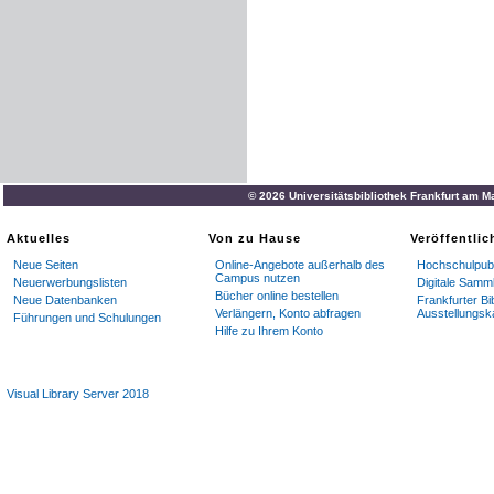
© 2026 Universitätsbibliothek Frankfurt am M
Aktuelles
Von zu Hause
Veröffentli
Neue Seiten
Online-Angebote außerhalb des
Hochschulpubl
Campus nutzen
Neuerwerbungslisten
Digitale Samm
Bücher online bestellen
Neue Datenbanken
Frankfurter Bi
Verlängern, Konto abfragen
Ausstellungsk
Führungen und Schulungen
Hilfe zu Ihrem Konto
Visual Library Server 2018