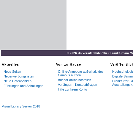
© 2026 Universitätsbibliothek Frankfurt am M
Aktuelles
Von zu Hause
Veröffentli
Neue Seiten
Online-Angebote außerhalb des
Hochschulpubl
Campus nutzen
Neuerwerbungslisten
Digitale Samm
Bücher online bestellen
Neue Datenbanken
Frankfurter Bi
Verlängern, Konto abfragen
Ausstellungsk
Führungen und Schulungen
Hilfe zu Ihrem Konto
Visual Library Server 2018