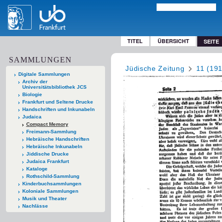
TITEL
ÜBERSICHT
SEITE
SAMMLUNGEN
Jüdische Zeitung
11 (19
Digitale Sammlungen
Archiv der
Universitätsbibliothek JCS
Biologie
Frankfurt und Seltene Drucke
Handschriften und Inkunabeln
Judaica
Compact Memory
Freimann-Sammlung
Hebräische Handschriften
Hebräische Inkunabeln
Jiddische Drucke
Judaica Frankfurt
Kataloge
Rothschild-Sammlung
Kinderbuchsammlungen
Koloniale Sammlungen
Musik und Theater
Nachlässe