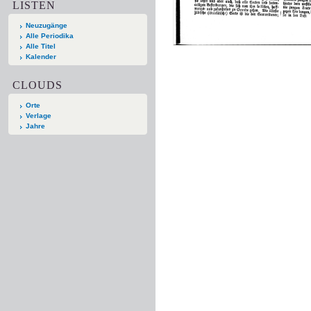
LISTEN
Neuzugänge
Alle Periodika
Alle Titel
Kalender
CLOUDS
Orte
Verlage
Jahre