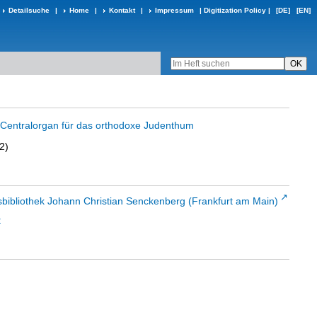
Detailsuche
|
Home
|
Kontakt
|
Impressum
|
Digitization Policy
|
[DE]
[EN]
in Centralorgan für das orthodoxe Judenthum
2)
sbibliothek Johann Christian Senckenberg (Frankfurt am Main)
t