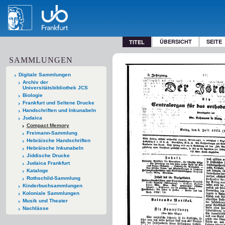
ÜBERSICHT
SEITE
TITEL
SAMMLUNGEN
Digitale Sammlungen
Archiv der
Universitätsbibliothek JCS
Biologie
Frankfurt und Seltene Drucke
Handschriften und Inkunabeln
Judaica
Compact Memory
Freimann-Sammlung
Hebräische Handschriften
Hebräische Inkunabeln
Jiddische Drucke
Judaica Frankfurt
Kataloge
Rothschild-Sammlung
Kinderbuchsammlungen
Koloniale Sammlungen
Musik und Theater
Nachlässe