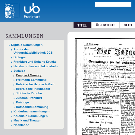
ÜBERSICHT
SEITE
TITEL
SAMMLUNGEN
Digitale Sammlungen
Archiv der
Universitätsbibliothek JCS
Biologie
Frankfurt und Seltene Drucke
Handschriften und Inkunabeln
Judaica
Compact Memory
Freimann-Sammlung
Hebräische Handschriften
Hebräische Inkunabeln
Jiddische Drucke
Judaica Frankfurt
Kataloge
Rothschild-Sammlung
Kinderbuchsammlungen
Koloniale Sammlungen
Musik und Theater
Nachlässe