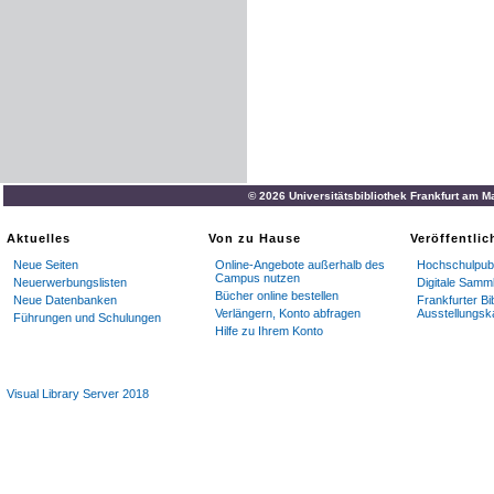
© 2026 Universitätsbibliothek Frankfurt am M
Aktuelles
Von zu Hause
Veröffentli
Neue Seiten
Online-Angebote außerhalb des
Hochschulpubl
Campus nutzen
Neuerwerbungslisten
Digitale Samm
Bücher online bestellen
Neue Datenbanken
Frankfurter Bi
Verlängern, Konto abfragen
Ausstellungsk
Führungen und Schulungen
Hilfe zu Ihrem Konto
Visual Library Server 2018