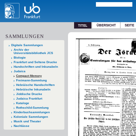
ÜBERSICHT
SEITE
TITEL
SAMMLUNGEN
Digitale Sammlungen
Archiv der
Universitätsbibliothek JCS
Biologie
Frankfurt und Seltene Drucke
Handschriften und Inkunabeln
Judaica
Compact Memory
Freimann-Sammlung
Hebräische Handschriften
Hebräische Inkunabeln
Jiddische Drucke
Judaica Frankfurt
Kataloge
Rothschild-Sammlung
Kinderbuchsammlungen
Koloniale Sammlungen
Musik und Theater
Nachlässe