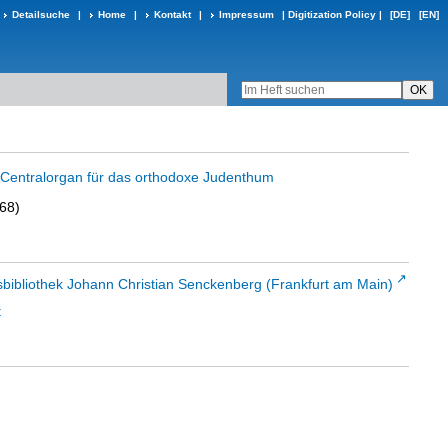
Detailsuche
|
Home
|
Kontakt
|
Impressum
|
Digitization Policy
|
[DE]
[EN]
in Centralorgan für das orthodoxe Judenthum
868)
sbibliothek Johann Christian Senckenberg (Frankfurt am Main)
t