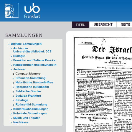
ÜBERSICHT
SEITE
TITEL
SAMMLUNGEN
Digitale Sammlungen
Archiv der
Universitätsbibliothek JCS
Biologie
Frankfurt und Seltene Drucke
Handschriften und Inkunabeln
Judaica
Compact Memory
Freimann-Sammlung
Hebräische Handschriften
Hebräische Inkunabeln
Jiddische Drucke
Judaica Frankfurt
Kataloge
Rothschild-Sammlung
Kinderbuchsammlungen
Koloniale Sammlungen
Musik und Theater
Nachlässe