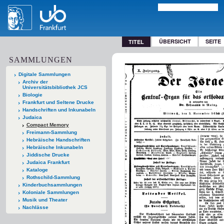
ÜBERSICHT
SEITE
TITEL
SAMMLUNGEN
Digitale Sammlungen
Archiv der
Universitätsbibliothek JCS
Biologie
Frankfurt und Seltene Drucke
Handschriften und Inkunabeln
Judaica
Compact Memory
Freimann-Sammlung
Hebräische Handschriften
Hebräische Inkunabeln
Jiddische Drucke
Judaica Frankfurt
Kataloge
Rothschild-Sammlung
Kinderbuchsammlungen
Koloniale Sammlungen
Musik und Theater
Nachlässe