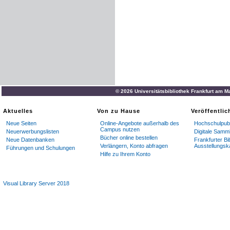
© 2026 Universitätsbibliothek Frankfurt am M
Aktuelles
Von zu Hause
Veröffentli
Neue Seiten
Online-Angebote außerhalb des
Hochschulpubl
Campus nutzen
Neuerwerbungslisten
Digitale Samm
Bücher online bestellen
Neue Datenbanken
Frankfurter Bi
Verlängern, Konto abfragen
Ausstellungsk
Führungen und Schulungen
Hilfe zu Ihrem Konto
Visual Library Server 2018