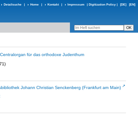
Detailsuche
|
Home
|
Kontakt
|
Impressum
|
Digitization Policy
|
[DE]
[EN]
in Centralorgan für das orthodoxe Judenthum
71)
sbibliothek Johann Christian Senckenberg (Frankfurt am Main)
t