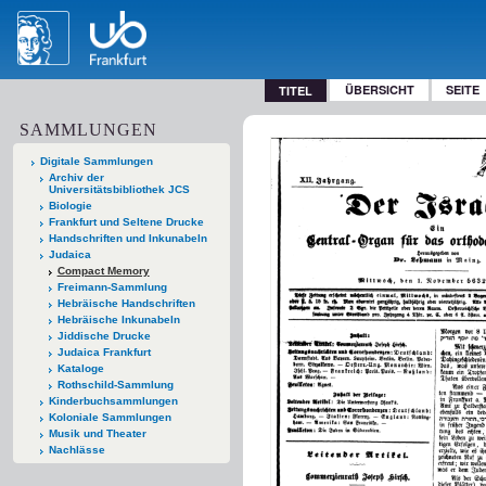
ÜBERSICHT
SEITE
TITEL
SAMMLUNGEN
Digitale Sammlungen
Archiv der
Universitätsbibliothek JCS
Biologie
Frankfurt und Seltene Drucke
Handschriften und Inkunabeln
Judaica
Compact Memory
Freimann-Sammlung
Hebräische Handschriften
Hebräische Inkunabeln
Jiddische Drucke
Judaica Frankfurt
Kataloge
Rothschild-Sammlung
Kinderbuchsammlungen
Koloniale Sammlungen
Musik und Theater
Nachlässe