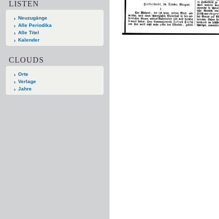
LISTEN
Neuzugänge
Alle Periodika
Alle Titel
Kalender
CLOUDS
Orte
Verlage
Jahre