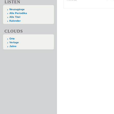
LISTEN
Neuzugänge
Alle Periodika
Alle Titel
Kalender
CLOUDS
Orte
Verlage
Jahre