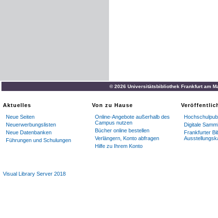
© 2026 Universitätsbibliothek Frankfurt am M
Aktuelles
Von zu Hause
Veröffentli
Neue Seiten
Online-Angebote außerhalb des
Hochschulpubl
Campus nutzen
Neuerwerbungslisten
Digitale Samm
Bücher online bestellen
Neue Datenbanken
Frankfurter Bi
Verlängern, Konto abfragen
Ausstellungsk
Führungen und Schulungen
Hilfe zu Ihrem Konto
Visual Library Server 2018