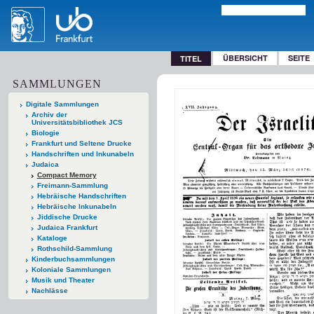
ÜBERSICHT
SEITE
TITEL
SAMMLUNGEN
Digitale Sammlungen
Archiv der
Universitätsbibliothek JCS
Biologie
Frankfurt und Seltene Drucke
Handschriften und Inkunabeln
Judaica
Compact Memory
Freimann-Sammlung
Hebräische Handschriften
Hebräische Inkunabeln
Jiddische Drucke
Judaica Frankfurt
Kataloge
Rothschild-Sammlung
Kinderbuchsammlungen
Koloniale Sammlungen
Musik und Theater
Nachlässe