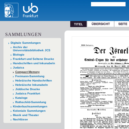
ÜBERSICHT
SEITE
TITEL
SAMMLUNGEN
Digitale Sammlungen
Archiv der
Universitätsbibliothek JCS
Biologie
Frankfurt und Seltene Drucke
Handschriften und Inkunabeln
Judaica
Compact Memory
Freimann-Sammlung
Hebräische Handschriften
Hebräische Inkunabeln
Jiddische Drucke
Judaica Frankfurt
Kataloge
Rothschild-Sammlung
Kinderbuchsammlungen
Koloniale Sammlungen
Musik und Theater
Nachlässe