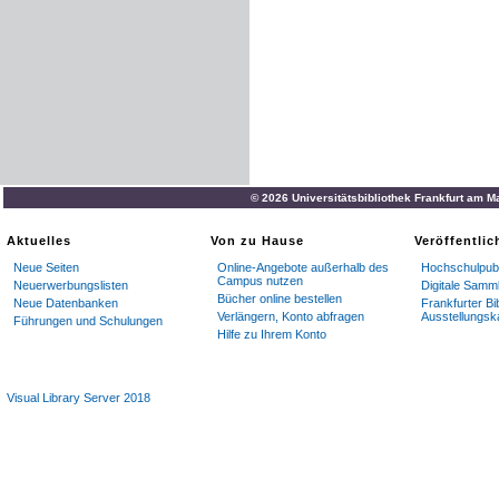
© 2026 Universitätsbibliothek Frankfurt am M
Aktuelles
Von zu Hause
Veröffentli
Neue Seiten
Online-Angebote außerhalb des
Hochschulpubl
Campus nutzen
Neuerwerbungslisten
Digitale Samm
Bücher online bestellen
Neue Datenbanken
Frankfurter Bi
Verlängern, Konto abfragen
Ausstellungsk
Führungen und Schulungen
Hilfe zu Ihrem Konto
Visual Library Server 2018