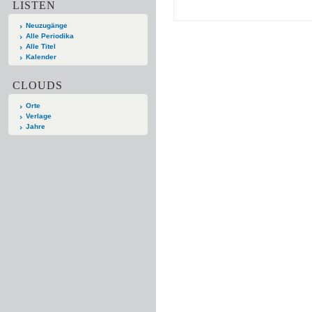
LISTEN
Neuzugänge
Alle Periodika
Alle Titel
Kalender
CLOUDS
Orte
Verlage
Jahre