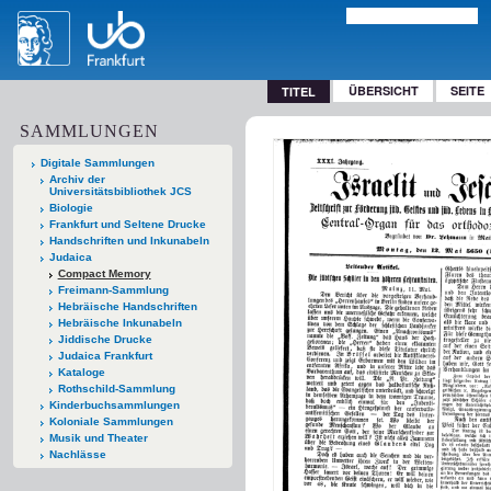
ÜBERSICHT
SEITE
TITEL
SAMMLUNGEN
Digitale Sammlungen
Archiv der
Universitätsbibliothek JCS
Biologie
Frankfurt und Seltene Drucke
Handschriften und Inkunabeln
Judaica
Compact Memory
Freimann-Sammlung
Hebräische Handschriften
Hebräische Inkunabeln
Jiddische Drucke
Judaica Frankfurt
Kataloge
Rothschild-Sammlung
Kinderbuchsammlungen
Koloniale Sammlungen
Musik und Theater
Nachlässe