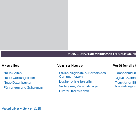
© 2026 Universitätsbibliothek Frankfurt am M
Aktuelles
Von zu Hause
Veröffentli
Neue Seiten
Online-Angebote außerhalb des
Hochschulpubl
Campus nutzen
Neuerwerbungslisten
Digitale Samm
Bücher online bestellen
Neue Datenbanken
Frankfurter Bi
Verlängern, Konto abfragen
Ausstellungsk
Führungen und Schulungen
Hilfe zu Ihrem Konto
Visual Library Server 2018