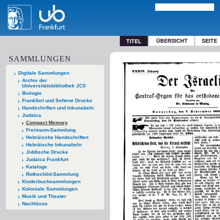
ÜBERSICHT
SEITE
TITEL
SAMMLUNGEN
Digitale Sammlungen
Archiv der
Universitätsbibliothek JCS
Biologie
Frankfurt und Seltene Drucke
Handschriften und Inkunabeln
Judaica
Compact Memory
Freimann-Sammlung
Hebräische Handschriften
Hebräische Inkunabeln
Jiddische Drucke
Judaica Frankfurt
Kataloge
Rothschild-Sammlung
Kinderbuchsammlungen
Koloniale Sammlungen
Musik und Theater
Nachlässe