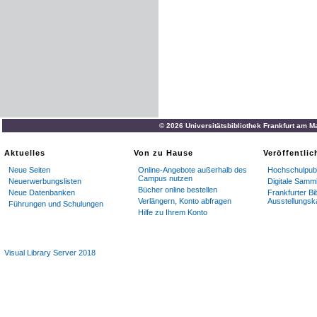
© 2026 Universitätsbibliothek Frankfurt am M
Aktuelles
Von zu Hause
Veröffentli
Neue Seiten
Online-Angebote außerhalb des
Hochschulpubl
Campus nutzen
Neuerwerbungslisten
Digitale Samm
Bücher online bestellen
Neue Datenbanken
Frankfurter Bi
Verlängern, Konto abfragen
Ausstellungsk
Führungen und Schulungen
Hilfe zu Ihrem Konto
Visual Library Server 2018