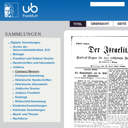
ÜBERSICHT
SEITE
TITEL
SAMMLUNGEN
Digitale Sammlungen
Archiv der
Universitätsbibliothek JCS
Biologie
Frankfurt und Seltene Drucke
Handschriften und Inkunabeln
Judaica
Compact Memory
Freimann-Sammlung
Hebräische Handschriften
Hebräische Inkunabeln
Jiddische Drucke
Judaica Frankfurt
Kataloge
Rothschild-Sammlung
Kinderbuchsammlungen
Koloniale Sammlungen
Musik und Theater
Nachlässe