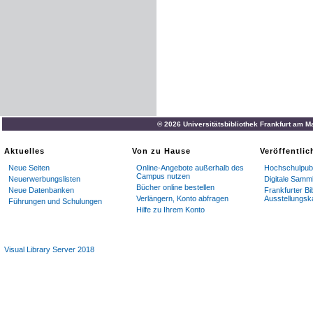
© 2026 Universitätsbibliothek Frankfurt am M
Aktuelles
Von zu Hause
Veröffentli
Neue Seiten
Online-Angebote außerhalb des
Hochschulpubl
Campus nutzen
Neuerwerbungslisten
Digitale Samm
Bücher online bestellen
Neue Datenbanken
Frankfurter Bi
Verlängern, Konto abfragen
Ausstellungsk
Führungen und Schulungen
Hilfe zu Ihrem Konto
Visual Library Server 2018