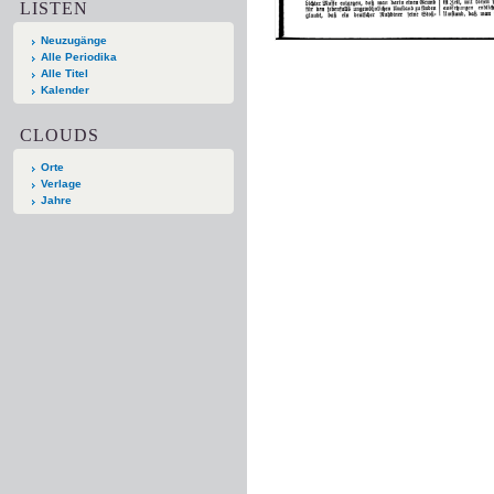
LISTEN
Neuzugänge
Alle Periodika
Alle Titel
Kalender
CLOUDS
Orte
Verlage
Jahre