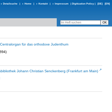
Detailsuche
|
Home
|
Kontakt
|
Impressum
|
Digitization Policy
|
[DE]
[EN]
in Centralorgan für das orthodoxe Judenthum
1894)
sbibliothek Johann Christian Senckenberg (Frankfurt am Main)
t