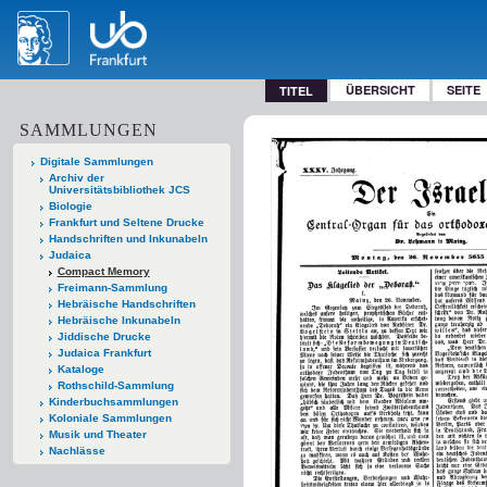
ÜBERSICHT
SEITE
TITEL
SAMMLUNGEN
Digitale Sammlungen
Archiv der
Universitätsbibliothek JCS
Biologie
Frankfurt und Seltene Drucke
Handschriften und Inkunabeln
Judaica
Compact Memory
Freimann-Sammlung
Hebräische Handschriften
Hebräische Inkunabeln
Jiddische Drucke
Judaica Frankfurt
Kataloge
Rothschild-Sammlung
Kinderbuchsammlungen
Koloniale Sammlungen
Musik und Theater
Nachlässe