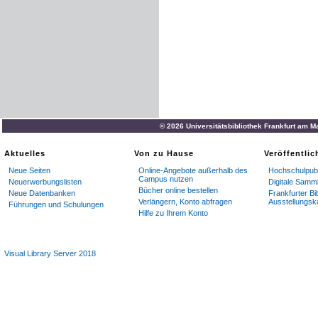
© 2026 Universitätsbibliothek Frankfurt am M
Aktuelles
Von zu Hause
Veröffentli
Neue Seiten
Online-Angebote außerhalb des
Hochschulpubl
Campus nutzen
Neuerwerbungslisten
Digitale Samm
Bücher online bestellen
Neue Datenbanken
Frankfurter Bi
Verlängern, Konto abfragen
Ausstellungsk
Führungen und Schulungen
Hilfe zu Ihrem Konto
Visual Library Server 2018