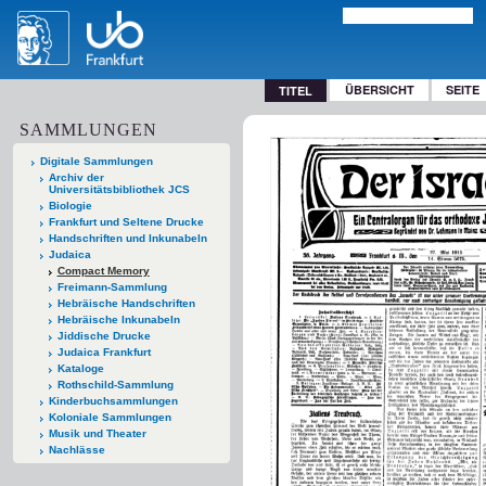
ÜBERSICHT
SEITE
TITEL
SAMMLUNGEN
Digitale Sammlungen
Archiv der
Universitätsbibliothek JCS
Biologie
Frankfurt und Seltene Drucke
Handschriften und Inkunabeln
Judaica
Compact Memory
Freimann-Sammlung
Hebräische Handschriften
Hebräische Inkunabeln
Jiddische Drucke
Judaica Frankfurt
Kataloge
Rothschild-Sammlung
Kinderbuchsammlungen
Koloniale Sammlungen
Musik und Theater
Nachlässe