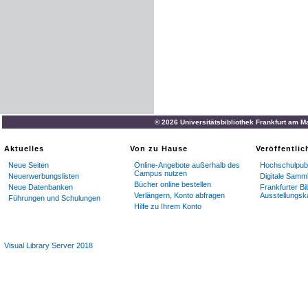
© 2026 Universitätsbibliothek Frankfurt am M
Aktuelles
Von zu Hause
Veröffentli
Neue Seiten
Online-Angebote außerhalb des
Hochschulpubl
Campus nutzen
Neuerwerbungslisten
Digitale Samm
Bücher online bestellen
Neue Datenbanken
Frankfurter Bi
Verlängern, Konto abfragen
Ausstellungsk
Führungen und Schulungen
Hilfe zu Ihrem Konto
Visual Library Server 2018