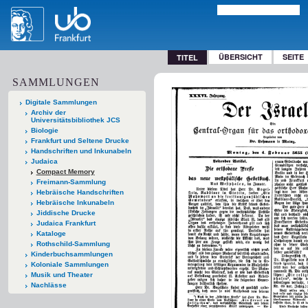
ÜBERSICHT
SEITE
TITEL
SAMMLUNGEN
Digitale Sammlungen
Archiv der
Universitätsbibliothek JCS
Biologie
Frankfurt und Seltene Drucke
Handschriften und Inkunabeln
Judaica
Compact Memory
Freimann-Sammlung
Hebräische Handschriften
Hebräische Inkunabeln
Jiddische Drucke
Judaica Frankfurt
Kataloge
Rothschild-Sammlung
Kinderbuchsammlungen
Koloniale Sammlungen
Musik und Theater
Nachlässe